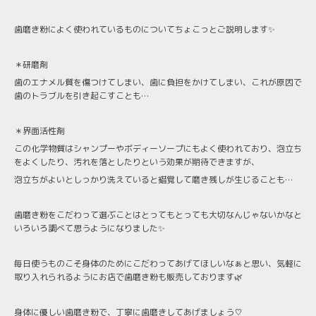
歯磨き粉によく使われているものについてちょこっとご説明します✨
＊研磨剤
歯のエナメル質を傷つけてしまい、歯に負担をかけてしまい、これが原因で
歯のトラブルを引き起こすことも…
＊界面活性剤
この化学物質はシャンプーやボディーソープにもよく使われており、泡立ち
をよくしたり、汚れを落としたりという効果が期待できますが、
泡立ちがよいとしっかり洗えていると錯覚して磨き残しが生じることも…
歯磨き粉をこだわって選ぶことはとってもとっても大切なんじゃないかなと
いろいろ調べて思うようになりました✨
毎日使うものこそ身体のためにこだわってあげてほしいなぁと思い、気軽に
取り入れられるようにお店で歯磨き粉も販売しております🌿
身体に優しい歯磨き粉で、丁寧に歯磨きしてあげましょう♡