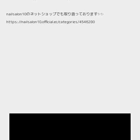
nailsalon10のネットショップでも取り扱っております✨✨
https://nailsalon10.official.ec/categories/4546280