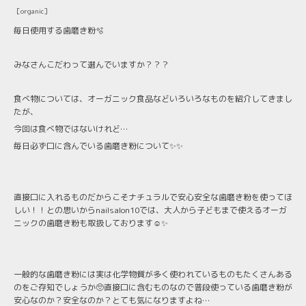
［organic］
毎日使用する歯磨き粉🫧
みなさんこだわって選んでいますか？？？
食べ物については、オーガニック食品などいろいろなものを紹介してきまし
たが、
今回は食べ物ではないけれど…
毎日必ず口に含んでいる歯磨き粉について✨✨
直接口に入れるものだからこそナチュラルで安心安全な歯磨き粉を使ってほ
しい！！との思いからnailsalon10では、大人から子どもまで使えるオーガ
ニックの歯磨き粉も取扱しております☺️✨
一般的な歯磨き粉には実は化学物質が多く使われているものもたくさんある
のをご存知でしょうか🥺直接口に含むものなので普段使っている歯磨き粉が
安心なのか？安全なのか？とても気になりますよね…