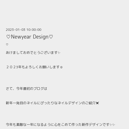
2023-01-03 10:00:00
♡Newyear Design♡
♡
あけましておめでとうございます✨
２０２3年もよろしくお願いします☺️
さて、今年最初のブログは
新年一発目のネイルにぴったりなネイルデザインのご紹介💓
今年も素敵な一年になるように心をこめて作った新作デザインです✨✨