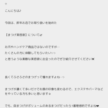
♡
こんにちは♪
今回は、昨年お店でお取り扱いを始めた
【まつげ美容液】について🌿
お爪やハンドケア商品ではないのですが…
たくさんの方に体験してもらいたい✨✨
と思うような素敵な美容液に出会ったのでぜひ紹介させてください💓
長くてふさふさのまつげって憧れますよね…✨
まつげが濃くて多いだけでお顔の印象も変わるので、エクステやパーマなど
をやっている方も多いと思います☺️
でも、自まつげがボリュームのあるまつげだったら1番理想的ですよね❤️