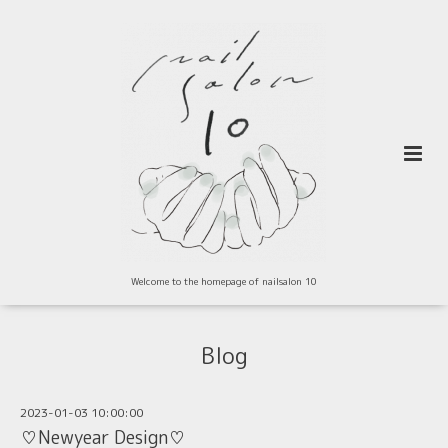
Welcome to the homepage of nailsalon 10
Blog
2023-01-03 10:00:00
♡Newyear Design♡