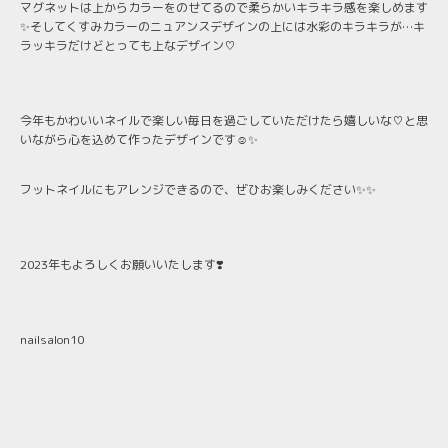
マグネットは上からカラーをのせてるので柔らかいキラキラ感を楽しめます
✨そしてくすみカラーのニュアンスデザインの上には水彩のキラキラが…キ
ラッキラだけどとっても上なデザイン♡
今年もかわいいネイルで楽しい毎日を過ごしていただけたら嬉しいな♡と思
いながら心を込めて作ったデザインです☺️✨
フットネイルにもアレンジできるので、ぜひお楽しみください✨✨
2023年もよろしくお願いいたします❣️
nailsalon10